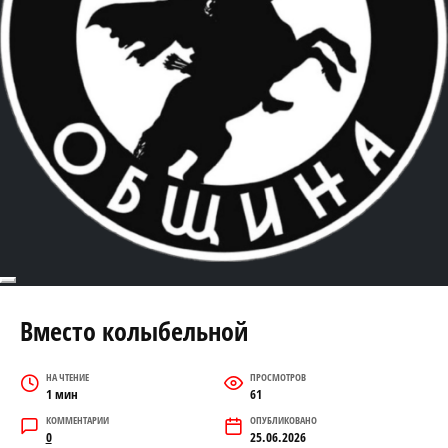
Перейти
к
Вместо колыбельной
содержанию
НА ЧТЕНИЕ
ПРОСМОТРОВ
1 мин
61
КОММЕНТАРИИ
ОПУБЛИКОВАНО
0
25.06.2026