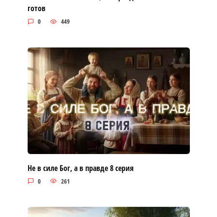
готов
0
449
Не в силе Бог, а в правде 8 серия
0
261