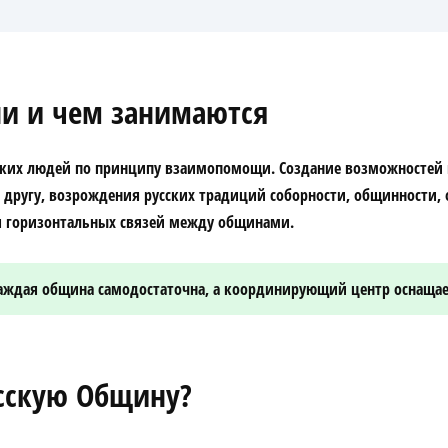
ни и чем занимаются
ских людей по принципу взаимопомощи. Создание возможностей 
другу, возрождения русских традиций соборности, общинности, 
я горизонтальных связей между общинами.
 каждая община самодостаточна, а координирующий центр оснащае
усскую Общину?