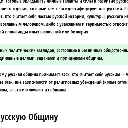
и, готовые вкладывать личные таланты и силы в развитие русск
роисхождения, который сам себя идентифицирует как русский. Р
т, кто считает себя частью русской истории, культуры, русского 
равославным человеком, либо с уважением и терпимостью относитс
ной пропаганды иных верований или безверия.
зных политических взглядов, состоящие в различных обществен
ъединенные целями, задачами и принципами общины.
ому русская община принимает всех, кто считает себя русским —
е всех, вне зависимости от религиозных убеждений (кроме сатан
ены, за это исключают из общины.
Русскую Общину